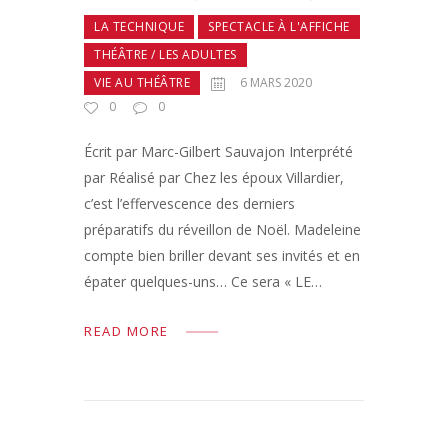
LA TECHNIQUE
SPECTACLE À L'AFFICHE
THÉÂTRE / LES ADULTES
VIE AU THÉÂTRE
6 MARS 2020
0
0
Écrit par Marc-Gilbert Sauvajon Interprété
par Réalisé par Chez les époux Villardier,
c’est l’effervescence des derniers
préparatifs du réveillon de Noël. Madeleine
compte bien briller devant ses invités et en
épater quelques-uns… Ce sera « LE…
READ MORE