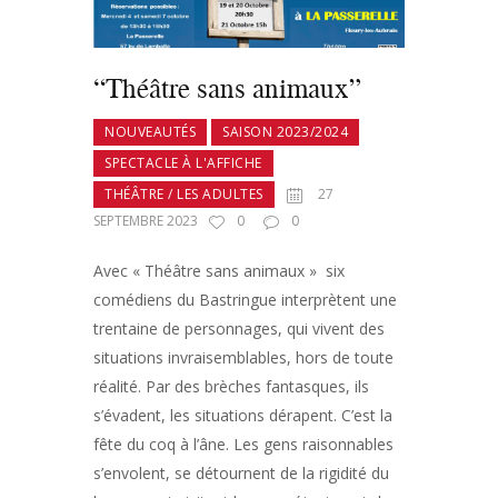
“Théâtre sans animaux”
NOUVEAUTÉS
SAISON 2023/2024
SPECTACLE À L'AFFICHE
THÉÂTRE / LES ADULTES
27
SEPTEMBRE 2023
0
0
Avec « Théâtre sans animaux » six
comédiens du Bastringue interprètent une
trentaine de personnages, qui vivent des
situations invraisemblables, hors de toute
réalité. Par des brèches fantasques, ils
s’évadent, les situations dérapent. C’est la
fête du coq à l’âne. Les gens raisonnables
s’envolent, se détournent de la rigidité du