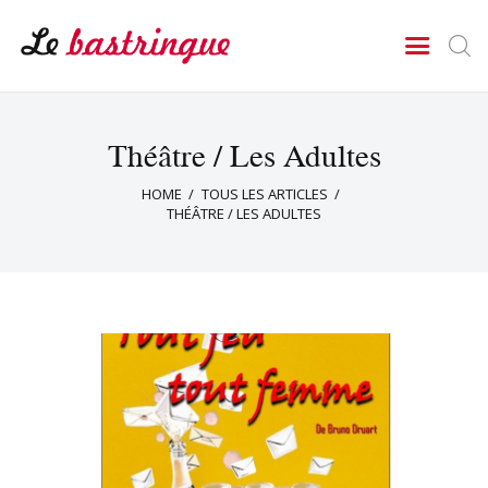
LE BASTRINGUE
Théâtre Cercle Jules Ferry
Le Bastringue
Théâtre / Les Adultes
Agenda
HOME
TOUS LES ARTICLES
Rejoindre la troupe
THÉÂTRE / LES ADULTES
Nos Pièces
Contact