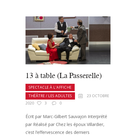
13 à table (La Passerelle)
SPECTACLE À L'AFFICHE
THÉÂTRE / LES ADULTES
23 OCTOBRE
2020
3
0
Écrit par Marc-Gilbert Sauvajon Interprété
par Réalisé par Chez les époux Villardier,
c’est l’effervescence des derniers